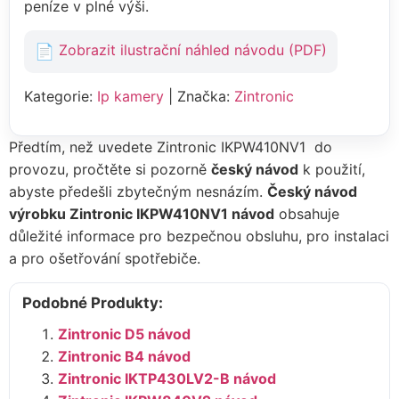
peníze v plné výši.
Zobrazit ilustrační náhled návodu (PDF)
Kategorie:
Ip kamery
| Značka:
Zintronic
Předtím, než uvedete Zintronic IKPW410NV1 do
provozu, pročtěte si pozorně
český návod
k použití,
abyste předešli zbytečným nesnázím.
Český návod
výrobku Zintronic IKPW410NV1 návod
obsahuje
důležité informace pro bezpečnou obsluhu, pro instalaci
a pro ošetřování spotřebiče.
Podobné Produkty:
Zintronic D5 návod
Zintronic B4 návod
Zintronic IKTP430LV2-B návod