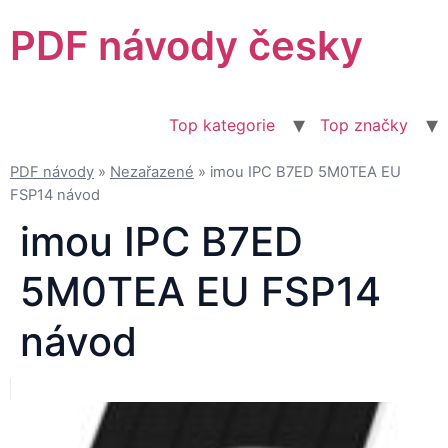
Přejít
PDF návody česky
k
obsahu
Top kategorie
Top značky
PDF návody
»
Nezařazené
»
imou IPC B7ED 5M0TEA EU
FSP14 návod
imou IPC B7ED
5M0TEA EU FSP14
návod