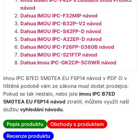
Imou Bullet IPC-F42P s cloudem Imou Protect
návod
Dahua IMOU IPC-F32MIP návod
Dahua IMOU IPC-B32P-V2 návod
Dahua IMOU IPC-S42FP-D návod
Dahua IMOU IPC-A22EP-D návod
Dahua IMOU IPC-F26FP-0360B návod
Dahua IMOU IPC-S21FTP návod
Dahua Imou IPC-GK2CP-5C0WR návod
imou IPC B7ED 5M0TEA EU FSP14 návod v PDF či v
tištěné podobě vám ze zákona musí dodat prodejce.
Pokud se tak nestalo, nebo jste
imou IPC B7ED
5M0TEA EU FSP14 návod
ztratili, můžete využít naší
službu
vyhledání návodu
.
Popis produktu
Obchody s produktem
Recenze produktu