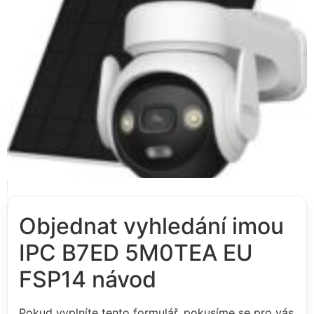
Objednat vyhledání imou
IPC B7ED 5M0TEA EU
FSP14 návod
Pokud vyplníte tento formulář, pokusíme se pro vás