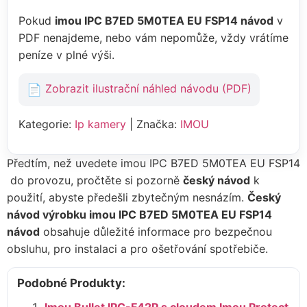
Pokud
imou IPC B7ED 5M0TEA EU FSP14 návod
v
PDF nenajdeme, nebo vám nepomůže, vždy vrátíme
peníze v plné výši.
Zobrazit ilustrační náhled návodu (PDF)
Kategorie:
Ip kamery
| Značka:
IMOU
Předtím, než uvedete imou IPC B7ED 5M0TEA EU FSP14
do provozu, pročtěte si pozorně
český návod
k
použití, abyste předešli zbytečným nesnázím.
Český
návod výrobku imou IPC B7ED 5M0TEA EU FSP14
návod
obsahuje důležité informace pro bezpečnou
obsluhu, pro instalaci a pro ošetřování spotřebiče.
Podobné Produkty: